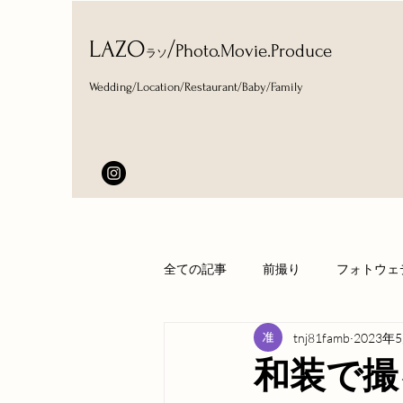
​LAZO
/
Photo.Movie.Produce
ラソ
Wedding/Location/Restaurant
/Baby/Family
全ての記事
前撮り
フォトウェ
tnj81famb
2023年
和装で撮