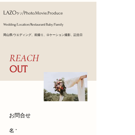
​LAZO
/
Photo.Movie.Produce
ラソ
Wedding/Location/Restaurant
/Baby/Family
岡山県/ウエディング、前撮り、ロケーション撮影、記念日
REACH
OUT
​お問合せ
名