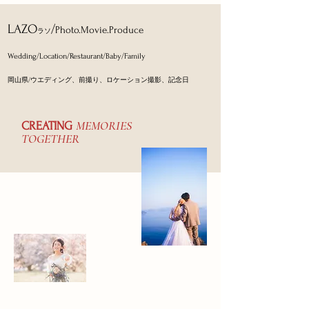
​LAZO
/
Photo.Movie.Produce
ラソ
Wedding/Location/Restaurant
/Baby/Family
岡山県/ウエディング、前撮り、ロケーション撮影、記念日
MEMORIES
CREATING
TOGETHER