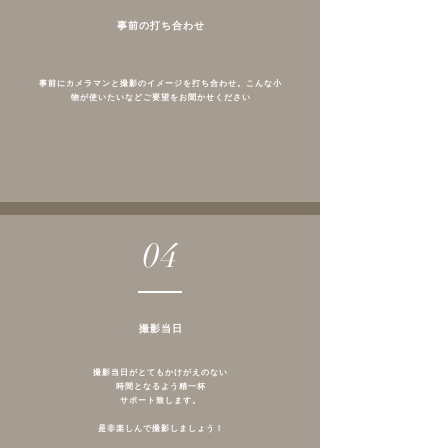
事前の打ち合わせ
事前にカメラマンと撮影のイメージを打ち合わせ。こんな小
物が使いたいなどご要望をお聞かせください
04
撮影当日
撮影当日がとてもかけがえのない
時間となるよう精一杯
サポート致します。
是非楽しんで撮影しましょう！