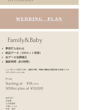
WEDDING​ PLAN
​Family&Baby
事前打ち合わせ
納品データ（100カット前後）
全データ色調補正
撮影時間（約1時間）
ニューボーン/七五三/入学、入園式/卒業、卒園式/運動会/家族写真/お宮参り/マタ
ニティ/ロケーション etc
Price:
,000
Starting at ¥18
​30Mini plan at ¥10,000
option:
出張費
土日祝撮影
小物レンタル
​衣装、着付