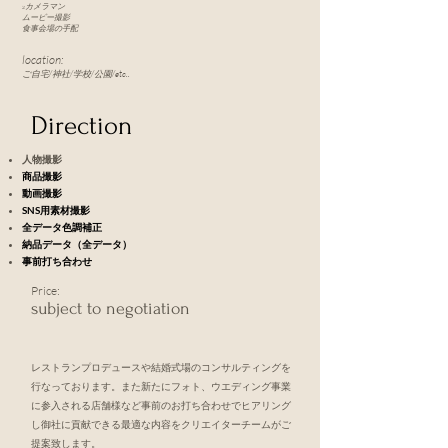
​2カメラマン
​ムービー撮影
​食事会場の手配
location:
​ご自宅/神社/学校/公園/etc..
​Direction
人物撮影
商品撮影
動画撮影
SNS用素材撮影
全データ色調補正
納品データ（全データ）
事前打ち合わせ
Price:
subject to negotiation
レストランプロデュースや結婚式場のコンサルティングを
行なっております。また新たにフォト、ウエディング事業
に参入される店舗様など事前のお打ち合わせでヒアリング
し御社に貢献できる最適な内容をクリエイターチームがご
提案致します。