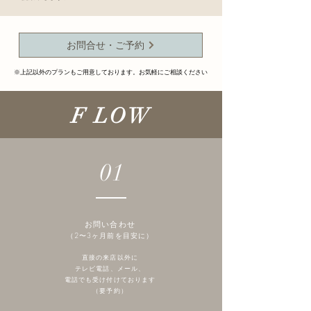
お問合せ・ご予約
※上記以外のプランもご用意しております。お気軽にご相談ください
F LOW
01
お問い合わせ
（2〜3ヶ月前を目安に）
直接の来店以外に
テレビ電話、メール、
電話でも受け付けております
​（要予約）