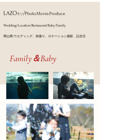
​LAZO
/
Photo.Movie.Produce
ラソ
Wedding/Location/Restaurant
/Baby/Family
岡山県/ウエディング、前撮り、ロケーション撮影、記念日
​Family＆Baby